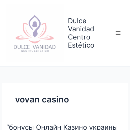
Ir
al
contenido
Dulce
Vanidad
Centro
Estético
vovan casino
“бонусы Онлайн Казино украины
“бонусы