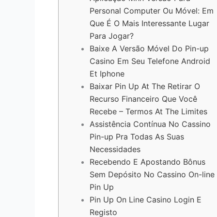
Personal Computer Ou Móvel: Em
Que É O Mais Interessante Lugar
Para Jogar?
Baixe A Versão Móvel Do Pin-up
Casino Em Seu Telefone Android
Et Iphone
Baixar Pin Up At The Retirar O
Recurso Financeiro Que Você
Recebe – Termos At The Limites
Assistência Contínua No Cassino
Pin-up Pra Todas As Suas
Necessidades
Recebendo E Apostando Bônus
Sem Depósito No Cassino On-line
Pin Up
Pin Up On Line Casino Login E
Registo