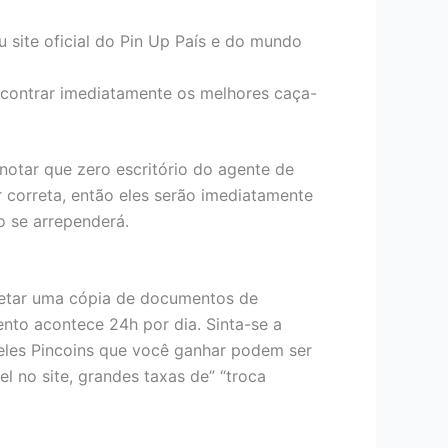
 site oficial do Pin Up País e do mundo
encontrar imediatamente os melhores caça-
notar que zero escritório do agente de
 correta, então eles serão imediatamente
 se arrependerá.
cretar uma cópia de documentos de
nto acontece 24h por dia. Sinta-se a
les Pincoins que você ganhar podem ser
l no site, grandes taxas de” “troca