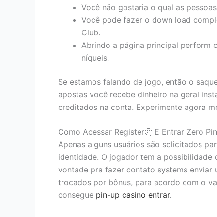
Você não gostaria o qual as pessoas
Você pode fazer o down load complet
Club.
Abrindo a página principal perform c
níqueis.
Se estamos falando de jogo, então o saque
apostas você recebe dinheiro na geral ins
creditados na conta. Experimente agora m
Como Acessar Register🤔 E Entrar Zero Pin
Apenas alguns usuários são solicitados pa
identidade. O jogador tem a possibilidade
vontade pra fazer contato systems envia
trocados por bônus, para acordo com o valo
consegue
pin-up casino entrar
.