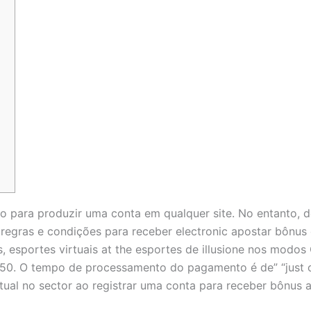
o para produzir uma conta em qualquer site. No entanto, 
regras e condições para receber electronic apostar bônus 
s, esportes virtuais at the esportes de illusione nos modos
$ 50. O tempo de processamento do pagamento é de” “just
ual no sector ao registrar uma conta para receber bônus a